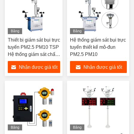
Băng
Băng
hình
hình
Thiết bị giám sát bụi trực
Hệ thống giám sát bụi trực
tuyến PM2.5 PM10 TSP
tuyến thiết kế mô-đun
Hệ thống giám sát chất
PM2.5 PM10
lượng không khí của
Nhận được giá tốt
Nhận được giá tốt
Polludrone
nhất
nhất
Băng
Băng
hình
hình