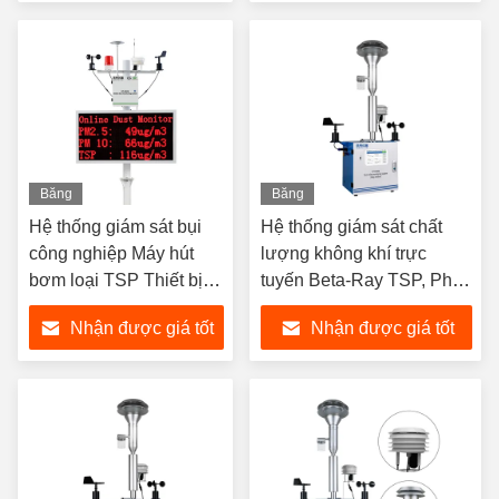
nhất
nhất
Băng
Băng
hình
hình
Hệ thống giám sát bụi
Hệ thống giám sát chất
công nghiệp Máy hút
lượng không khí trực
bơm loại TSP Thiết bị
tuyến Beta-Ray TSP, Phân
giám sát chất lượng
tích hạt PM2.5 PM10
Nhận được giá tốt
Nhận được giá tốt
không khí
nhất
nhất