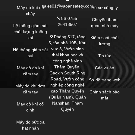
sales01@yaoansafety.com
Máy dò khí dễ
Hồ sơ công ty
cháy
86-0755-
Chuyến tham
26418507
hệ thống giám sát
quan nhà máy
chất lượng không
Phòng 517, tầng
khí
Kiểm soát chất
5, tòa nhà 10B, Khu
lượng
vực 3, Vườn sinh
Hệ thống giám sát
thái khoa học và
bụi
Tin tức
công nghệ vịnh
Thâm Quyến,
Máy dò đa khí
Các vụ án
Gaoxin South Ring
cầm tay
Road, Vườn công
Sơ đồ trang web
nghiệp công nghệ
Máy dò khí đơn
cao Thâm Quyến
cầm tay
Chính sách bảo
(Quận Nam), Quận
mật
Nanshan, Thâm
Máy dò khí cố
Quyến
định
Máy dò bức xạ
hạt nhân