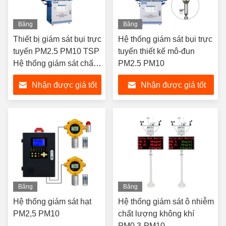
Băng
Băng
hình
hình
Thiết bị giám sát bụi trực
Hệ thống giám sát bụi trực
tuyến PM2.5 PM10 TSP
tuyến thiết kế mô-đun
Hệ thống giám sát chất
PM2.5 PM10
lượng không khí của
Nhận được giá tốt
Nhận được giá tốt
Polludrone
nhất
nhất
Băng
Băng
hình
hình
Hệ thống giám sát hạt
Hệ thống giám sát ô nhiễm
PM2,5 PM10
chất lượng không khí
PM0.3-PM10