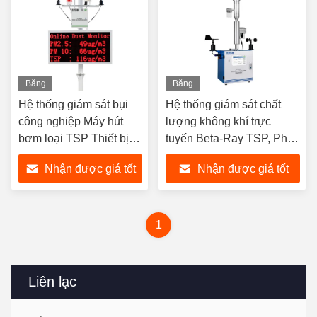
Băng
Băng
hình
hình
Hệ thống giám sát bụi
Hệ thống giám sát chất
công nghiệp Máy hút
lượng không khí trực
bơm loại TSP Thiết bị
tuyến Beta-Ray TSP, Phân
giám sát chất lượng
tích hạt PM2.5 PM10
Nhận được giá tốt
Nhận được giá tốt
không khí
nhất
nhất
1
Liên lạc