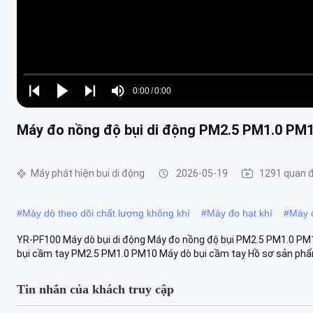
Loaded
:
0%
0:00
/
0:00
Play
Play
Play
Mute
Current
Duration
next
next
Máy đo nồng độ bụi di động PM2.5 PM1.0 PM1
Time
Máy phát hiện bụi di động
2026-05-19
1291 quan 
#
Máy dò theo dõi chất lượng không khí
#
Máy đo hạt khí
#
Máy d
YR-PF100 Máy dò bụi di động Máy đo nồng độ bụi PM2.5 PM1.0 PM1
bụi cầm tay PM2.5 PM1.0 PM10 Máy dò bụi cầm tay Hồ sơ sản phẩm
Tin nhắn của khách truy cập