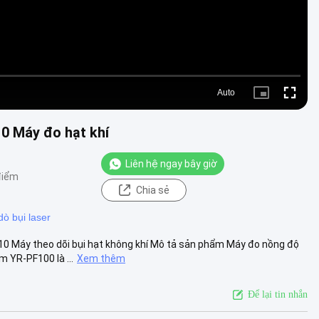
Auto
Picture-
Fullscre
in-
Picture
0 Máy đo hạt khí
Liên hệ ngay bây giờ
điểm
Chia sẻ
ò bụi laser
0 Máy theo dõi bụi hạt không khí Mô tả sản phẩm Máy đo nồng độ
 YR-PF100 là ...
Xem thêm
Để lại tin nhắn