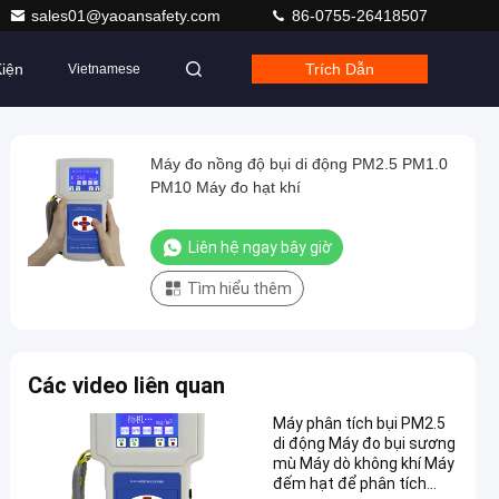
sales01@yaoansafety.com
86-0755-26418507
iện
Trích Dẫn
Vietnamese
Máy đo nồng độ bụi di động PM2.5 PM1.0
PM10 Máy đo hạt khí
Liên hệ ngay bây giờ
Tìm hiểu thêm
Các video liên quan
Máy phân tích bụi PM2.5
di động Máy đo bụi sương
mù Máy dò không khí Máy
đếm hạt để phân tích