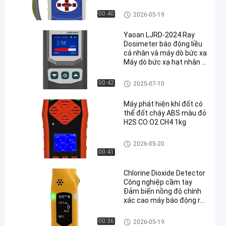
không khí chính xác
Máy phát hiện bụi di động
00:40
2026-05-19
Yaoan LJRD-2024 Ray
Dosimeter báo động liều
cá nhân và máy dò bức xạ
Máy dò bức xạ hạt nhân di
en
động
Máy dò bức xạ hạt nhân
00:42
2025-07-10
Máy phát hiện khí đốt có
thể đốt cháy ABS màu đỏ
H2S CO O2 CH4 1kg
Máy dò đa khí cầm tay
2026-05-20
00:41
Chlorine Dioxide Detector
Công nghiệp cầm tay
Đảm biến nồng độ chính
xác cao máy báo động rò
rỉ khí CLO2
Máy dò khí đơn cầm tay
00:36
2026-05-19