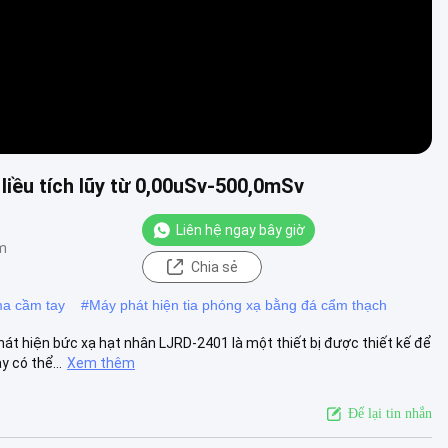
 liều tích lũy từ 0,00uSv-500,0mSv
Liên hệ ngay bây giờ
m
Chia sẻ
ma cầm tay
#
Máy phát hiện tia phóng xạ bằng đá cẩm thạch
t hiện bức xạ hạt nhân LJRD-2401 là một thiết bị được thiết kế để
 có thể...
Xem thêm
Để lại tin nhắn