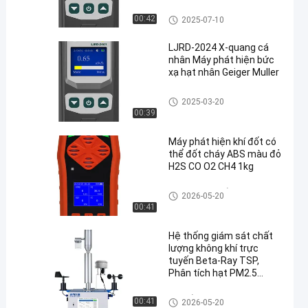
động
Máy dò bức xạ hạt nhân
00:42
2025-07-10
LJRD-2024 X-quang cá
nhân Máy phát hiện bức
xạ hạt nhân Geiger Muller
Máy dò bức xạ hạt nhân
2025-03-20
00:39
Máy phát hiện khí đốt có
thể đốt cháy ABS màu đỏ
H2S CO O2 CH4 1kg
Máy dò đa khí cầm tay
2026-05-20
00:41
Hệ thống giám sát chất
lượng không khí trực
tuyến Beta-Ray TSP,
Phân tích hạt PM2.5
PM10
Hệ thống giám sát bụi
00:41
2026-05-20