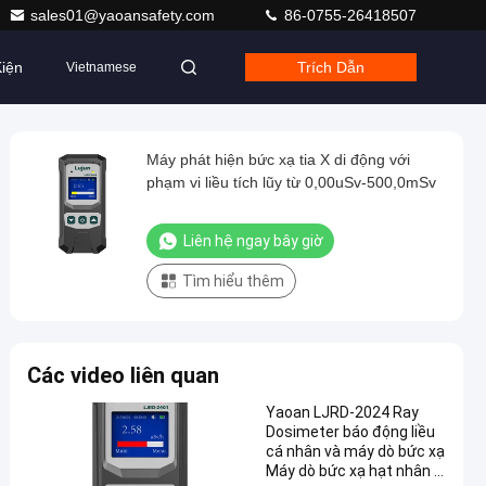
sales01@yaoansafety.com
86-0755-26418507
iện
Trích Dẫn
Vietnamese
Máy phát hiện bức xạ tia X di động với
phạm vi liều tích lũy từ 0,00uSv-500,0mSv
Liên hệ ngay bây giờ
Tìm hiểu thêm
Các video liên quan
Yaoan LJRD-2024 Ray
Dosimeter báo động liều
cá nhân và máy dò bức xạ
Máy dò bức xạ hạt nhân di