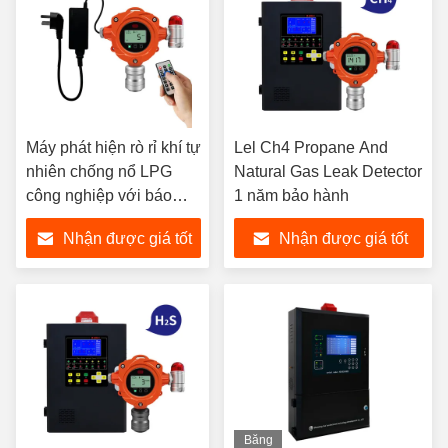
Máy phát hiện rò rỉ khí tự
Lel Ch4 Propane And
nhiên chống nổ LPG
Natural Gas Leak Detector
công nghiệp với báo
1 năm bảo hành
động ánh sáng
Nhận được giá tốt
Nhận được giá tốt
nhất
nhất
Băng