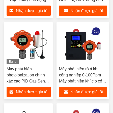
rỉ khí gắn trên tường
động Gas Leak Fixed
Nhận được giá tốt
Nhận được giá tốt
Detector
nhất
nhất
Băng
hình
Máy phát hiện
Máy phát hiện rò rỉ khí
photoionization chính
công nghiệp 0-100Ppm
xác cao PID Gas Sensor
Máy phát hiện khí clo cố
VOC Gas Leak Alarm
định
Nhận được giá tốt
Nhận được giá tốt
Detector
nhất
nhất