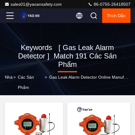
sales01@yaoansafety.com
86-0755-26418507
Trích Dẫn
Keywords [ Gas Leak Alarm
Detector ] Match 191 Các Sản
Phẩm
Nhà
>
Các Sản
>
Gas Leak Alarm Detector Online Manufacturer
Phẩm