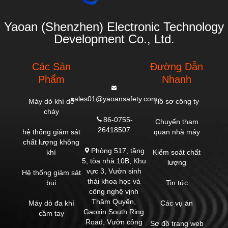
Yaoan (Shenzhen) Electronic Technology
Development Co., Ltd.
Các Sản
Đường Dẫn
Phẩm
Nhanh
sales01@yaoansafety.com
Máy dò khí dễ
Hồ sơ công ty
cháy
86-0755-
Chuyến tham
26418507
hệ thống giám sát
quan nhà máy
chất lượng không
Phòng 517, tầng
khí
Kiểm soát chất
5, tòa nhà 10B, Khu
lượng
vực 3, Vườn sinh
Hệ thống giám sát
thái khoa học và
bụi
Tin tức
công nghệ vịnh
Thâm Quyến,
Máy dò đa khí
Các vụ án
Gaoxin South Ring
cầm tay
Road, Vườn công
Sơ đồ trang web