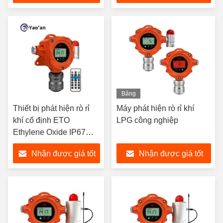
nhất
nhất
Băng
hình
Thiết bị phát hiện rò rỉ
Máy phát hiện rò rỉ khí
khí cố định ETO
LPG công nghiệp
Ethylene Oxide IP67
Thiết bị phát hiện khí
Nhận được giá tốt
Nhận được giá tốt
trực tuyến
nhất
nhất