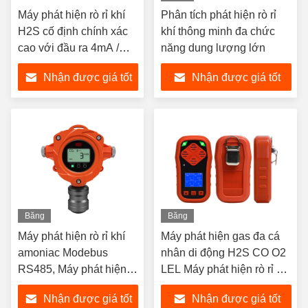
hình
Máy phát hiện rò rỉ khí
Phân tích phát hiện rò rỉ
H2S cố định chính xác
khí thông minh đa chức
cao với đầu ra 4mA /
năng dung lượng lớn
20mA / RS485
Nhận được giá tốt
Nhận được giá tốt
nhất
nhất
Băng
Băng
hình
hình
Máy phát hiện rò rỉ khí
Máy phát hiện gas đa cá
amoniac Modebus
nhân di động H2S CO O2
RS485, Máy phát hiện
LEL Máy phát hiện rò rỉ khí
rò rỉ NH3 cho các trang
cầm tay
Nhận được giá tốt
Nhận được giá tốt
trại gà