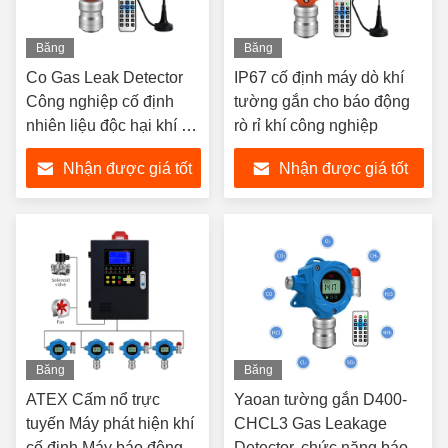
Băng
Băng
hình
hình
Co Gas Leak Detector
IP67 cố định máy dò khí
Công nghiệp cố định
tường gắn cho báo động
nhiên liệu độc hại khí rò
rò rỉ khí công nghiệp
rỉ báo động phát hiện
Nhận được giá tốt
Nhận được giá tốt
nhất
nhất
Băng
Băng
hình
hình
ATEX Cấm nổ trực
Yaoan tường gắn D400-
tuyến Máy phát hiện khí
CHCL3 Gas Leakage
cố định Máy báo động rò
Detector, chức năng báo