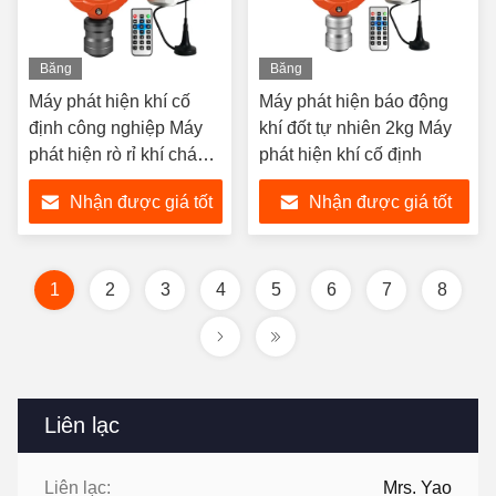
Băng
Băng
hình
hình
Máy phát hiện khí cố
Máy phát hiện báo động
định công nghiệp Máy
khí đốt tự nhiên 2kg Máy
phát hiện rò rỉ khí cháy
phát hiện khí cố định
hoặc độc hại
Nhận được giá tốt
Nhận được giá tốt
nhất
nhất
1
2
3
4
5
6
7
8
Liên lạc
Liên lạc:
Mrs. Yao