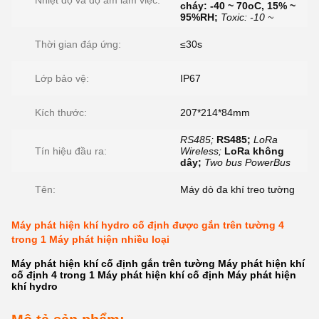
Nhiệt độ và độ ẩm làm việc:
cháy: -40 ~ 70oC, 15% ~
95%RH;
Toxic: -10 ~
Thời gian đáp ứng:
≤30s
Lớp bảo vệ:
IP67
Kích thước:
207*214*84mm
RS485;
RS485;
LoRa
Tín hiệu đầu ra:
Wireless;
LoRa không
dây;
Two bus PowerBus
Tên:
Máy dò đa khí treo tường
Máy phát hiện khí hydro cố định được gắn trên tường 4
trong 1 Máy phát hiện nhiều loại
Máy phát hiện khí cố định gắn trên tường Máy phát hiện khí
cố định 4 trong 1 Máy phát hiện khí cố định Máy phát hiện
khí hydro