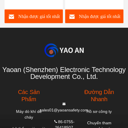
relé
tường gắn với màn hình
báo động
Nhận được giá tốt nhất
Nhận được giá tốt nhất
Yaoan (Shenzhen) Electronic Technology
Development Co., Ltd.
Các Sản
Đường Dẫn
Phẩm
Nhanh
sales01@yaoansafety.com
Máy dò khí dễ
Hồ sơ công ty
cháy
86-0755-
Chuyến tham
26418507