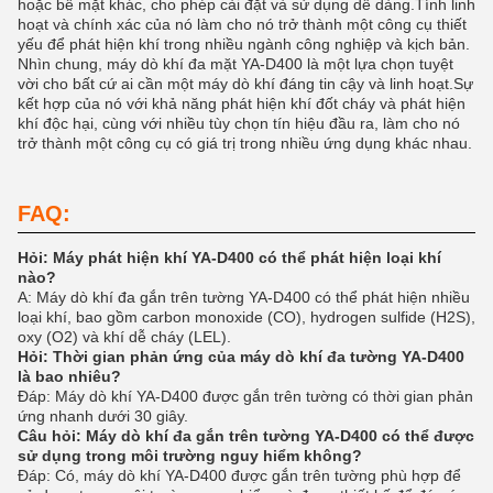
hoặc bề mặt khác, cho phép cài đặt và sử dụng dễ dàng.Tính linh
hoạt và chính xác của nó làm cho nó trở thành một công cụ thiết
yếu để phát hiện khí trong nhiều ngành công nghiệp và kịch bản.
Nhìn chung, máy dò khí đa mặt YA-D400 là một lựa chọn tuyệt
vời cho bất cứ ai cần một máy dò khí đáng tin cậy và linh hoạt.Sự
kết hợp của nó với khả năng phát hiện khí đốt cháy và phát hiện
khí độc hại, cùng với nhiều tùy chọn tín hiệu đầu ra, làm cho nó
trở thành một công cụ có giá trị trong nhiều ứng dụng khác nhau.
FAQ:
Hỏi: Máy phát hiện khí YA-D400 có thể phát hiện loại khí
nào?
A: Máy dò khí đa gắn trên tường YA-D400 có thể phát hiện nhiều
loại khí, bao gồm carbon monoxide (CO), hydrogen sulfide (H2S),
oxy (O2) và khí dễ cháy (LEL).
Hỏi: Thời gian phản ứng của máy dò khí đa tường YA-D400
là bao nhiêu?
Đáp: Máy dò khí YA-D400 được gắn trên tường có thời gian phản
ứng nhanh dưới 30 giây.
Câu hỏi: Máy dò khí đa gắn trên tường YA-D400 có thể được
sử dụng trong môi trường nguy hiểm không?
Đáp: Có, máy dò khí YA-D400 được gắn trên tường phù hợp để