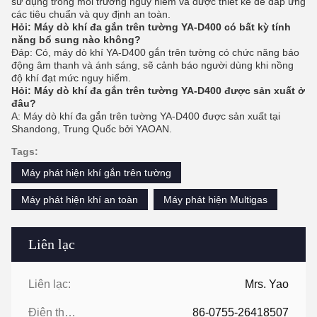
sử dụng trong môi trường nguy hiểm và được thiết kế để đáp ứng
các tiêu chuẩn và quy định an toàn.
Hỏi: Máy dò khí đa gắn trên tường YA-D400 có bất kỳ tính
năng bổ sung nào không?
Đáp: Có, máy dò khí YA-D400 gắn trên tường có chức năng báo
động âm thanh và ánh sáng, sẽ cảnh báo người dùng khi nồng
độ khí đạt mức nguy hiểm.
Hỏi: Máy dò khí đa gắn trên tường YA-D400 được sản xuất ở
đâu?
A: Máy dò khí đa gắn trên tường YA-D400 được sản xuất tại
Shandong, Trung Quốc bởi YAOAN.
Tags:
Máy phát hiện khí gắn trên tường
Máy phát hiện khí an toàn
Máy phát hiện Multigas
Liên lạc
Liên lạc:
Mrs. Yao
Điện thoại:
86-0755-26418507