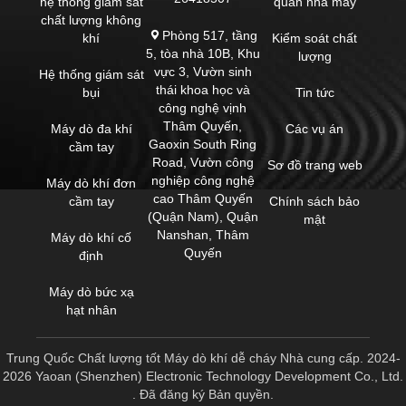
hệ thống giám sát
quan nhà máy
chất lượng không
Phòng 517, tầng
khí
Kiểm soát chất
5, tòa nhà 10B, Khu
lượng
vực 3, Vườn sinh
Hệ thống giám sát
thái khoa học và
bụi
Tin tức
công nghệ vịnh
Thâm Quyến,
Máy dò đa khí
Các vụ án
Gaoxin South Ring
cầm tay
Road, Vườn công
Sơ đồ trang web
nghiệp công nghệ
Máy dò khí đơn
cao Thâm Quyến
cầm tay
Chính sách bảo
(Quận Nam), Quận
mật
Nanshan, Thâm
Máy dò khí cố
Quyến
định
Máy dò bức xạ
hạt nhân
Trung Quốc Chất lượng tốt Máy dò khí dễ cháy Nhà cung cấp. 2024-
2026 Yaoan (Shenzhen) Electronic Technology Development Co., Ltd.
. Đã đăng ký Bản quyền.