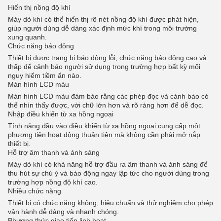
Hiển thị nồng độ khí
Máy dò khí có thể hiển thị rõ nét nồng độ khí được phát hiện,
giúp người dùng dễ dàng xác định mức khí trong môi trường
xung quanh.
Chức năng báo động
Thiết bị được trang bị báo động lỗi, chức năng báo động cao và
thấp để cảnh báo người sử dụng trong trường hợp bất kỳ mối
nguy hiểm tiềm ẩn nào.
Màn hình LCD màu
Màn hình LCD màu đảm bảo rằng các phép đọc và cảnh báo có
thể nhìn thấy được, với chữ lớn hơn và rõ ràng hơn để dễ đọc.
Nhập điều khiển từ xa hồng ngoại
Tính năng đầu vào điều khiển từ xa hồng ngoại cung cấp một
phương tiện hoạt động thuận tiện mà không cần phải mở nắp
thiết bị.
Hỗ trợ âm thanh và ánh sáng
Máy dò khí có khả năng hỗ trợ đầu ra âm thanh và ánh sáng để
thu hút sự chú ý và báo động ngay lập tức cho người dùng trong
trường hợp nồng độ khí cao.
Nhiều chức năng
Thiết bị có chức năng không, hiệu chuẩn và thử nghiệm cho phép
vận hành dễ dàng và nhanh chóng.
Phương thức giao tiếp linh hoạt