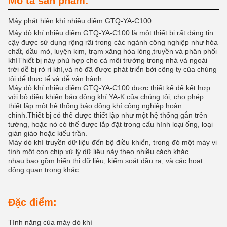
Mô tả sản phẩm:
Máy phát hiện khí nhiều điểm GTQ-YA-C100
Máy dò khí nhiều điểm GTQ-YA-C100 là một thiết bị rất đáng tin
cậy được sử dụng rộng rãi trong các ngành công nghiệp như hóa
chất, dầu mỏ, luyện kim, trạm xăng hóa lỏng,truyền và phân phối
khíThiết bị này phù hợp cho cả môi trường trong nhà và ngoài
trời dễ bị rò rỉ khí,và nó đã được phát triển bởi công ty của chúng
tôi để thực tế và dễ vận hành.
Máy dò khí nhiều điểm GTQ-YA-C100 được thiết kế để kết hợp
với bộ điều khiển báo động khí YA-K của chúng tôi, cho phép
thiết lập một hệ thống báo động khí công nghiệp hoàn
chỉnh.Thiết bị có thể được thiết lập như một hệ thống gắn trên
tường, hoặc nó có thể được lắp đặt trong cấu hình loại ống, loại
giàn giáo hoặc kiểu trần.
Máy dò khí truyền dữ liệu đến bộ điều khiển, trong đó một máy vi
tính một con chip xử lý dữ liệu này theo nhiều cách khác
nhau.bao gồm hiển thị dữ liệu, kiểm soát đầu ra, và các hoạt
động quan trọng khác.
Đặc điểm:
Tính năng của máy dò khí