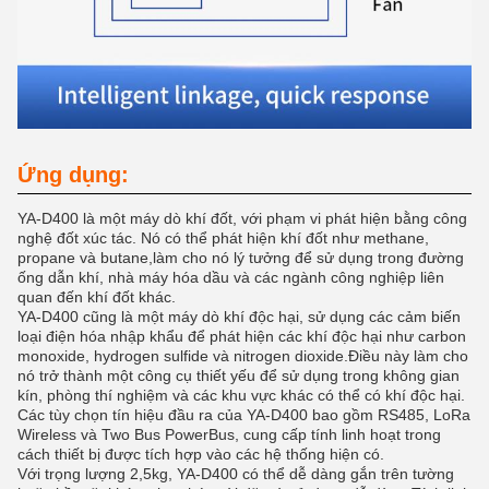
Ứng dụng:
YA-D400 là một máy dò khí đốt, với phạm vi phát hiện bằng công
nghệ đốt xúc tác. Nó có thể phát hiện khí đốt như methane,
propane và butane,làm cho nó lý tưởng để sử dụng trong đường
ống dẫn khí, nhà máy hóa dầu và các ngành công nghiệp liên
quan đến khí đốt khác.
YA-D400 cũng là một máy dò khí độc hại, sử dụng các cảm biến
loại điện hóa nhập khẩu để phát hiện các khí độc hại như carbon
monoxide, hydrogen sulfide và nitrogen dioxide.Điều này làm cho
nó trở thành một công cụ thiết yếu để sử dụng trong không gian
kín, phòng thí nghiệm và các khu vực khác có thể có khí độc hại.
Các tùy chọn tín hiệu đầu ra của YA-D400 bao gồm RS485, LoRa
Wireless và Two Bus PowerBus, cung cấp tính linh hoạt trong
cách thiết bị được tích hợp vào các hệ thống hiện có.
Với trọng lượng 2,5kg, YA-D400 có thể dễ dàng gắn trên tường