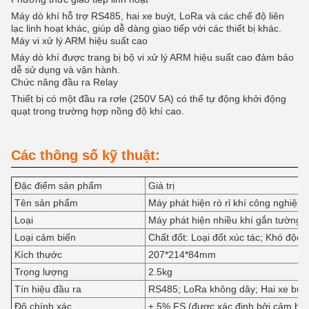
Máy dò khí hỗ trợ RS485, hai xe buýt, LoRa và các chế độ liên
lạc linh hoạt khác, giúp dễ dàng giao tiếp với các thiết bị khác.
Máy vi xử lý ARM hiệu suất cao
Máy dò khí được trang bị bộ vi xử lý ARM hiệu suất cao đảm bảo
dễ sử dụng và vận hành.
Chức năng đầu ra Relay
Thiết bị có một đầu ra rơle (250V 5A) có thể tự động khởi động
quạt trong trường hợp nồng độ khí cao.
Các thông số kỹ thuật:
Đặc điểm sản phẩm
Giá trị
Tên sản phẩm
Máy phát hiện rò rỉ khí công nghiệp
Loại
Máy phát hiện nhiều khí gắn tường
Loại cảm biến
Chất đốt: Loại đốt xúc tác; Khó độc:
Kích thước
207*214*84mm
Trọng lượng
2.5kg
Tín hiệu đầu ra
RS485; LoRa không dây; Hai xe buý
Độ chính xác
± 5% FS (được xác định bởi cảm biế