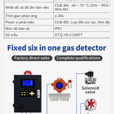
Chất đốt: -40 ~ 70 °C,15% ~ 95% RH
Nhiệt độ và độ ẩm làm việc
95% RH
Thời gian phản ứng
≤ 30s
Phạm vi phát hiện
Chất đốt: Loại đốt xúc tác; Khó độc:
Mức độ bảo vệ
IP67
Số mẫu
GTQ-YA-C100FT