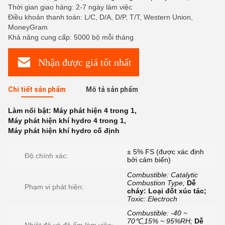
Thời gian giao hàng: 2-7 ngày làm việc
Điều khoản thanh toán: L/C, D/A, D/P, T/T, Western Union,
MoneyGram
Khả năng cung cấp: 5000 bộ mỗi tháng
Nhận được giá tốt nhất
Chi tiết sản phẩm
Mô tả sản phẩm
Làm nổi bật:
Máy phát hiện 4 trong 1
,
Máy phát hiện khí hydro 4 trong 1
,
Máy phát hiện khí hydro cố định
± 5% FS (được xác định
Độ chính xác:
bởi cảm biến)
Combustible: Catalytic
Combustion Type;
Dễ
Phạm vi phát hiện:
cháy: Loại đốt xúc tác;
Toxic: Electroch
Combustible: -40 ~
70℃,15% ~ 95%RH;
Dễ