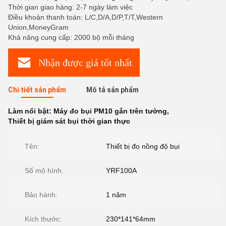
Thời gian giao hàng: 2-7 ngày làm việc
Điều khoản thanh toán: L/C,D/A,D/P,T/T,Western
Union,MoneyGram
Khả năng cung cấp: 2000 bộ mỗi tháng
Nhận được giá tốt nhất
Chi tiết sản phẩm
Mô tả sản phẩm
Làm nổi bật:
Máy đo bụi PM10 gắn trên tường
,
Thiết bị giám sát bụi thời gian thực
Tên:
Thiết bị đo nồng độ bụi
Số mô hình:
YRF100A
Bảo hành:
1 năm
Kích thước:
230*141*64mm