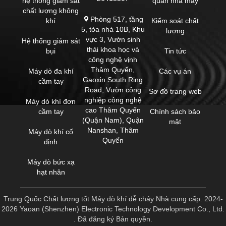
hệ thống giám sát
quan nhà máy
chất lượng không
Phòng 517, tầng
khí
Kiểm soát chất
5, tòa nhà 10B, Khu
lượng
vực 3, Vườn sinh
Hệ thống giám sát
thái khoa học và
bụi
Tin tức
công nghệ vịnh
Thâm Quyến,
Máy dò đa khí
Các vụ án
Gaoxin South Ring
cầm tay
Road, Vườn công
Sơ đồ trang web
nghiệp công nghệ
Máy dò khí đơn
cao Thâm Quyến
cầm tay
Chính sách bảo
(Quận Nam), Quận
mật
Nanshan, Thâm
Máy dò khí cố
Quyến
định
Máy dò bức xạ
hạt nhân
Trung Quốc Chất lượng tốt Máy dò khí dễ cháy Nhà cung cấp. 2024-
2026 Yaoan (Shenzhen) Electronic Technology Development Co., Ltd.
. Đã đăng ký Bản quyền.