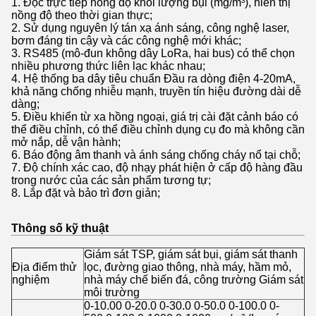
1. Đọc trực tiếp nồng độ khối lượng bụi (mg/m³), hiển thị
nồng độ theo thời gian thực;
2. Sử dụng nguyên lý tán xạ ánh sáng, công nghệ laser,
bơm đáng tin cậy và các công nghệ mới khác;
3. RS485 (mô-đun không dây LoRa, hai bus) có thể chọn
nhiều phương thức liên lạc khác nhau;
4. Hệ thống ba dây tiêu chuẩn Đầu ra dòng điện 4-20mA,
khả năng chống nhiễu mạnh, truyền tín hiệu đường dài dễ
dàng;
5. Điều khiển từ xa hồng ngoại, giá trị cài đặt cảnh báo có
thể điều chỉnh, có thể điều chỉnh dụng cụ đo mà không cần
mở nắp, dễ vận hành;
6. Báo động âm thanh và ánh sáng chống cháy nổ tại chỗ;
7. Độ chính xác cao, độ nhạy phát hiện ở cấp độ hàng đầu
trong nước của các sản phẩm tương tự;
8. Lắp đặt và bảo trì đơn giản;
Thông số kỹ thuật
Giám sát TSP, giám sát bụi, giám sát thanh
Địa điểm thử
lọc, đường giao thông, nhà máy, hầm mỏ,
nghiệm
nhà máy chế biến đá, công trường Giám sát
môi trường
0-10.00 0-20.0 0-30.0 0-50.0 0-100.0 0-