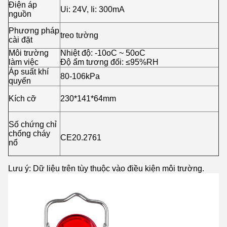
Điện áp
Ui: 24V, Ii: 300mA
nguồn
Phương pháp
treo tường
cài đặt
Môi trường
Nhiệt độ: -10oC ~ 50oC
làm việc
Độ ẩm tương đối: ≤95%RH
Áp suất khí
80-106kPa
quyển
Kích cỡ
230*141*64mm
Số chứng chỉ
chống cháy
CE20.2761
nổ
Lưu ý: Dữ liệu trên tùy thuộc vào điều kiện môi trường.