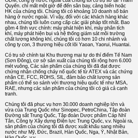
ODM, công ty nước ngoài của chúng tôi có trụ sở tại Thâm
Quyến. chỉ mất một giờ để đến sân bay, cảng biển hoặc
HK của chúng tôi. Chúng tôi có khoảng 10 doanh số bán
hàng ở nước ngoài. Vì vậy, đối với các khách hàng khác
nhau, chúng tôi luôn cung cấp các giải pháp tốt nhất. Bao
gồm 4 lĩnh vực chính: máy phát hiện khí, máy phân tích
khí, máy phát hiện bụi và hệ thống giám sát môi trường
chất lượng không khí, chúng tôi có hơn 10 chi nhánh và
công ty con, 3 thương hiệu cốt lõi Yaoan, Yaorui, Huantai.
Có trụ sở chính tại Khu thương mại tự do thí điểm Tế Nam
(Sơn Đông), cơ sở sản xuất của chúng tôi rộng hơn 6.000
mét vuông, Các sản phẩm của chúng tôi đã đạt được
chứng nhận chống cháy nổ quốc tế từ ATEX và các chứng
nhận CE, FCC, ROHS, SIL, đảm bảo chất lượng sản
phẩm có thể so sánh với thương hiệu quốc tế như MSA,
RAE, nhưng các sản phẩm của chúng tôi có giá cả cạnh
tranh.
Chúng tôi đã phục vụ hơn 30.000 doanh nghiệp lớn và
vừa của Trung Quốc như Sinopec, PetroChina, Tập đoàn
Đường sắt Trung Quốc, Tập đoàn Dược phẩm Cáp Nhĩ
Tân, Công ty Xây dựng Điện lực Trung Quốc, v.v. Ngoài ra,
sản phẩm của chúng tôi đã được xuất khẩu sang nhiều
nước như Mỹ, Đức, Brazil, Hàn Quốc, Nga, Ý, Nhật Bản,
Hàn Quốc, v.v.