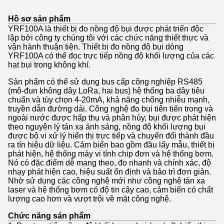
Hồ sơ sản phẩm
YRF100A là thiết bị đo nồng độ bụi được phát triển độc
lập bởi công ty chúng tôi với các chức năng thiết thực và
vận hành thuận tiện. Thiết bị đo nồng độ bụi dòng
YRF100A có thể đọc trực tiếp nồng độ khối lượng của các
hạt bụi trong không khí.
Sản phẩm có thể sử dụng bus cấp công nghiệp RS485
(mô-đun không dây LoRa, hai bus) hệ thống ba dây tiêu
chuẩn và tùy chọn 4-20mA, khả năng chống nhiễu mạnh,
truyền dẫn đường dài. Công nghệ đo bụi tiên tiến trong và
ngoài nước được hấp thụ và phân hủy, bụi được phát hiện
theo nguyên lý tán xạ ánh sáng, nồng độ khối lượng bụi
được bộ vi xử lý hiển thị trực tiếp và chuyển đổi thành đầu
ra tín hiệu dữ liệu. Cảm biến bao gồm đầu lấy mẫu, thiết bị
phát hiện, hệ thống máy vi tính chip đơn và hệ thống bơm.
Nó có đặc điểm dễ mang theo, đo nhanh và chính xác, độ
nhạy phát hiện cao, hiệu suất ổn định và bảo trì đơn giản.
Nhờ sử dụng các công nghệ mới như công nghệ tán xạ
laser và hệ thống bơm có độ tin cậy cao, cảm biến có chất
lượng cao hơn và vượt trội về mặt công nghệ.
Chức năng sản phẩm