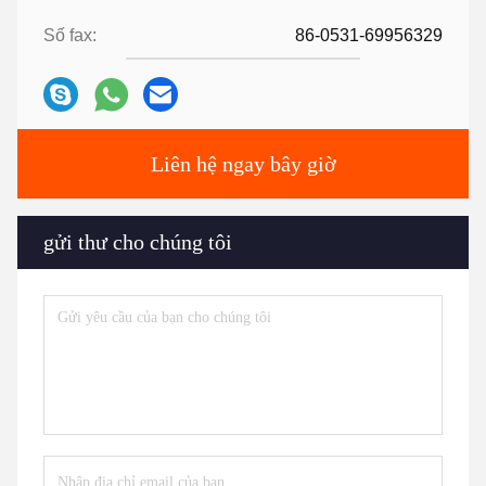
Số fax:
86-0531-69956329
Liên hệ ngay bây giờ
gửi thư cho chúng tôi