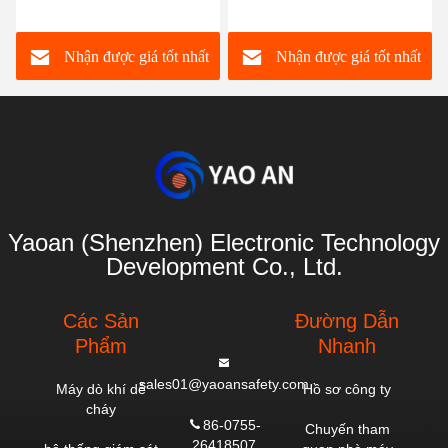
khí ngoài trời Bộ cảm biến
trời Máy phát hiện hạt bụi
chất lượng không khí
Máy theo dõi không khí
Nhận được giá tốt nhất
Nhận được giá tốt nhất
ngoài trời Pm10 Bụi
Máy phát hiện bụi laser
Pm2.5 Kích thước
Yaoan (Shenzhen) Electronic Technology
Development Co., Ltd.
Các Sản
Đường Dẫn
Phẩm
Nhanh
sales01@yaoansafety.com
Máy dò khí dễ
Hồ sơ công ty
cháy
86-0755-
Chuyến tham
26418507