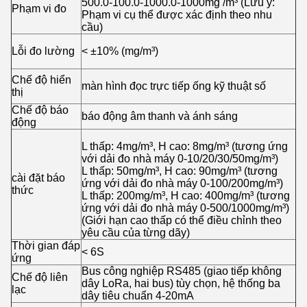
500.0-100.0-1000.0-1000mg /m³ (Lưu ý:
Phạm vi đo
Phạm vi cụ thể được xác định theo nhu
cầu)
Lỗi đo lường
< ±10% (mg/m³)
Chế độ hiển
màn hình đọc trực tiếp ống kỹ thuật số
thị
Chế độ báo
báo động âm thanh và ánh sáng
động
L thấp: 4mg/m³, H cao: 8mg/m³ (tương ứng
với dải đo nhà máy 0-10/20/30/50mg/m³)
L thấp: 50mg/m³, H cao: 90mg/m³ (tương
cài đặt báo
ứng với dải đo nhà máy 0-100/200mg/m³)
thức
L thấp: 200mg/m³, H cao: 400mg/m³ (tương
ứng với dải đo nhà máy 0-500/1000mg/m³)
(Giới hạn cao thấp có thể điều chỉnh theo
yêu cầu của từng dãy)
Thời gian đáp
< 6S
ứng
Bus công nghiệp RS485 (giao tiếp không
Chế độ liên
dây LoRa, hai bus) tùy chọn, hệ thống ba
lạc
dây tiêu chuẩn 4-20mA