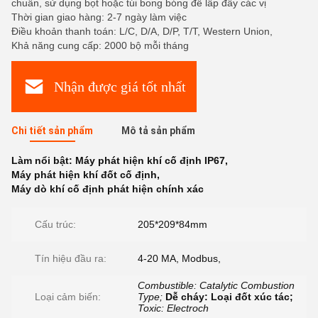
chuẩn, sử dụng bọt hoặc túi bong bóng để lấp đầy các vị
Thời gian giao hàng: 2-7 ngày làm việc
Điều khoản thanh toán: L/C, D/A, D/P, T/T, Western Union,
Khả năng cung cấp: 2000 bộ mỗi tháng
Nhận được giá tốt nhất
Chi tiết sản phẩm
Mô tả sản phẩm
Làm nổi bật:
Máy phát hiện khí cố định IP67
,
Máy phát hiện khí đốt cố định
,
Máy dò khí cố định phát hiện chính xác
Cấu trúc:
205*209*84mm
Tín hiệu đầu ra:
4-20 MA, Modbus,
Combustible: Catalytic Combustion
Loại cảm biến:
Type;
Dễ cháy: Loại đốt xúc tác;
Toxic: Electroch