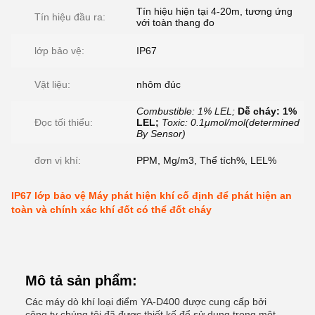
Tín hiệu hiện tại 4-20m, tương ứng
Tín hiệu đầu ra:
với toàn thang đo
lớp bảo vệ:
IP67
Vật liệu:
nhôm đúc
Combustible: 1% LEL;
Dễ cháy: 1%
Đọc tối thiểu:
LEL;
Toxic: 0.1μmol/mol(determined
By Sensor)
đơn vị khí:
PPM, Mg/m3, Thể tích%, LEL%
IP67 lớp bảo vệ Máy phát hiện khí cố định để phát hiện an
toàn và chính xác khí đốt có thể đốt cháy
Mô tả sản phẩm:
Các máy dò khí loại điểm YA-D400 được cung cấp bởi
công ty chúng tôi đã được thiết kế để sử dụng trong một