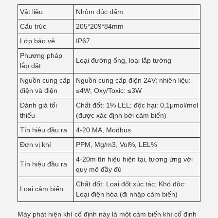
Vật liệu
Nhôm đúc đấm
Cấu trúc
205*209*84mm
Lớp bảo vệ
IP67
Phương pháp
Loại đường ống, loại lắp tường
lắp đặt
Nguồn cung cấp
Nguồn cung cấp điện 24V; nhiên liệu:
điện và điện
≤4W; Oxy/Toxic: ≤3W
Đánh giá tối
Chất đốt: 1% LEL; độc hại: 0,1μmol/mol
thiểu
(được xác định bởi cảm biến)
Tín hiệu đầu ra
4-20 MA, Modbus
Đơn vị khí
PPM, Mg/m3, Vol%, LEL%
4-20m tín hiệu hiện tại, tương ứng với
Tín hiệu đầu ra
quy mô đầy đủ
Chất đốt: Loại đốt xúc tác; Khó độc:
Loại cảm biến
Loại điện hóa (đi nhập cảm biến)
Máy phát hiện khí cố định này là một cảm biến khí cố định