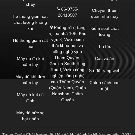
cháy
86-0755-
Chuyến tham
26418507
hệ thống giám sát
quan nhà máy
chất lượng không
Phòng 517, tầng
khí
Kiểm soát chất
5, tòa nhà 10B, Khu
lượng
vực 3, Vườn sinh
Hệ thống giám sát
thái khoa học và
bụi
Tin tức
công nghệ vịnh
Thâm Quyến,
Máy dò đa khí
Các vụ án
Gaoxin South Ring
cầm tay
Road, Vườn công
Sơ đồ trang web
nghiệp công nghệ
Máy dò khí đơn
cao Thâm Quyến
cầm tay
Chính sách bảo
(Quận Nam), Quận
mật
Nanshan, Thâm
Máy dò khí cố
Quyến
định
Máy dò bức xạ
hạt nhân
Trung Quốc Chất lượng tốt Máy dò khí dễ cháy Nhà cung cấp. 2024-