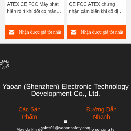
hình
hình
ATEX CE FCC Máy phát
CE FCC ATEX chứng
A
hiện rò rỉ khí đốt có màn
nhận cảm biến khí cố định
kh
hình LED cố định 0-
thông minh H2S EX máy
b
100%LEL cho trạm xăng
dò rò rỉ khí máy phân tích
rò
Nhận được giá tốt nhất
Nhận được giá tốt nhất
khí cố định
C
Yaoan (Shenzhen) Electronic Technology
Development Co., Ltd.
Các Sản
Đường Dẫn
Phẩm
Nhanh
sales01@yaoansafety.com
Máy dò khí dễ
Hồ sơ công ty