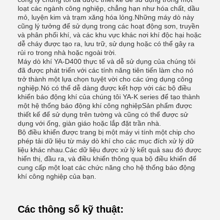
loạt các ngành công nghiệp, chẳng hạn như hóa chất, dầu
mỏ, luyện kim và trạm xăng hóa lỏng.Những máy dò này
cũng lý tưởng để sử dụng trong các hoạt động sơn, truyền
và phân phối khí, và các khu vực khác nơi khí độc hại hoặc
dễ cháy được tạo ra, lưu trữ, sử dụng hoặc có thể gây ra
rủi ro trong nhà hoặc ngoài trời.
Máy dò khí YA-D400 thực tế và dễ sử dụng của chúng tôi
đã được phát triển với các tính năng tiên tiến làm cho nó
trở thành một lựa chọn tuyệt vời cho các ứng dụng công
nghiệp.Nó có thể dễ dàng được kết hợp với các bộ điều
khiển báo động khí của chúng tôi YA-K series để tạo thành
một hệ thống báo động khí công nghiệpSản phẩm được
thiết kế để sử dụng trên tường và cũng có thể được sử
dụng với ống, giàn giáo hoặc lắp đặt trần nhà.
Bộ điều khiển được trang bị một máy vi tính một chip cho
phép tải dữ liệu từ máy dò khí cho các mục đích xử lý dữ
liệu khác nhau.Các dữ liệu được xử lý kết quả sau đó được
hiển thị, đầu ra, và điều khiển thông qua bộ điều khiển để
cung cấp một loạt các chức năng cho hệ thống báo động
khí công nghiệp của bạn.
Các thông số kỹ thuật: