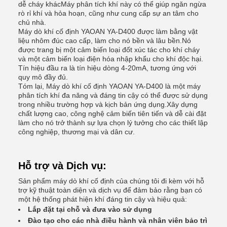
dễ cháy khácMáy phân tích khí này có thể giúp ngăn ngừa
rò rỉ khí và hỏa hoạn, cũng như cung cấp sự an tâm cho
chủ nhà.
Máy dò khí cố định YAOAN YA-D400 được làm bằng vật
liệu nhôm đúc cao cấp, làm cho nó bền và lâu bền.Nó
được trang bị một cảm biến loại đốt xúc tác cho khí cháy
và một cảm biến loại điện hóa nhập khẩu cho khí độc hại.
Tín hiệu đầu ra là tín hiệu dòng 4-20mA, tương ứng với
quy mô đầy đủ.
Tóm lại, Máy dò khí cố định YAOAN YA-D400 là một máy
phân tích khí đa năng và đáng tin cậy có thể được sử dụng
trong nhiều trường hợp và kịch bản ứng dụng.Xây dựng
chất lượng cao, công nghệ cảm biến tiên tiến và dễ cài đặt
làm cho nó trở thành sự lựa chọn lý tưởng cho các thiết lập
công nghiệp, thương mại và dân cư.
Hỗ trợ và Dịch vụ:
Sản phẩm máy dò khí cố định của chúng tôi đi kèm với hỗ
trợ kỹ thuật toàn diện và dịch vụ để đảm bảo rằng bạn có
một hệ thống phát hiện khí đáng tin cậy và hiệu quả:
Lắp đặt tại chỗ và đưa vào sử dụng
Đào tạo cho các nhà điều hành và nhân viên bảo trì